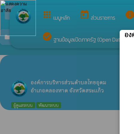
arrow_back_ios
กลับเมนูหลัก
apps
today
inf
เมนูหลัก
ส่วนราชการ
อง
check_circle
มาตรการส่งเสริมความโปร่งใสในการจัดซื้อจัดจ้า
folder
ฐานข้อมูลเปิดภาครัฐ (Open Data)
ท
องค์การบริหารส่วนตำบลไทยอุดม
อำเภอคลองหาด จังหวัดสระแก้ว
ผู้ดูแลระบบ
พัฒนาระบบ