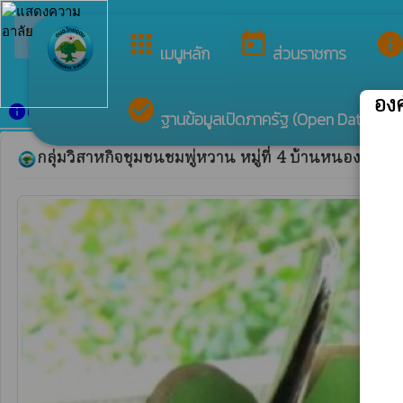
ยินดีต้อ
arrow_back_ios
กลับเมนูหลัก
apps
today
inf
เมนูหลัก
ส่วนราชการ
อง
check_circle
ผลิตภัณฑ์ตำบล
info
ฐานข้อมูลเปิดภาครัฐ (Open Data)
กลุ่มวิสาหกิจชุมชนชมพู่หวาน หมู่ที่ 4 บ้านหนองตะเค