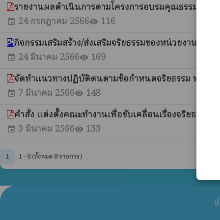
รายงานผลดำเนินการตามโครงการอบรมคุณธรรมจริยธร
24 กรกฎาคม 2566
116
event
visibility
กิจกรรมเสริมสร้าง/ส่งเสริมจริยธรรมของหน่วยงาน
whatshot
24 มีนาคม 2566
169
event
visibility
จัดทำแนวทางปฏิบัติตนตามข้อกำหนดจริยธรรม พ.ศ. 2
7 มีนาคม 2566
148
event
visibility
คำสั่ง แต่งตั้งคณะทำงานเพื่อขับเคลื่อนเรื่องจริยธรร
3 มีนาคม 2566
133
event
visibility
1
1 - 8 (ทั้งหมด 8 รายการ)
ท