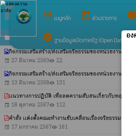
ย
arrow_back_ios
กลับเมนูหลัก
apps
today
inf
เมนูหลัก
ส่วนราชการ
อง
check_circle
การขับเคลื่อนจริยธรรม
folder
ฐานข้อมูลเปิดภาครัฐ (Open Data)
กิจกรรมเสริมสร้าง/ส่งเสริมจริยธรรมของหน่วยงาน
whatshot
27 มีนาคม 2569
22
event
visibility
กิจกรรมเสริมสร้าง/ส่งเสริมจริยธรรมของหน่วยงาน
whatshot
13 มีนาคม 2568
131
event
visibility
แนวทางการปฏิบัติ เพื่อลดความสับสนเกี่ยวกับพฤติกรร
18 ตุลาคม 2567
112
event
visibility
คำสั่ง แต่งตั้งคณะทํางานขับเคลื่อนเรื่องจริยธรรมประ
17 มกราคม 2567
161
event
visibility