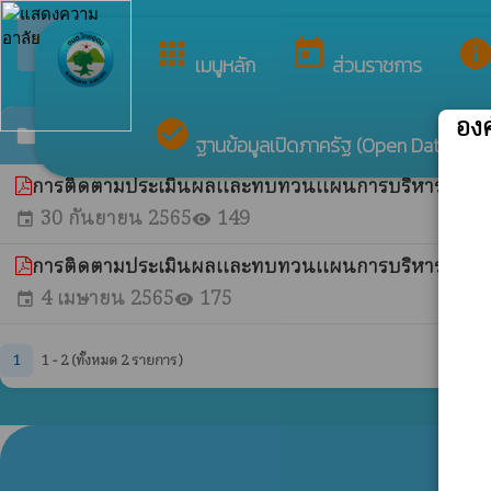
ย
arrow_back_ios
กลับเมนูหลัก
apps
today
inf
เมนูหลัก
ส่วนราชการ
อง
check_circle
รายงานการติดตามประเมินผลแผนการบริหารจัดกา
folder
ฐานข้อมูลเปิดภาครัฐ (Open Data)
การติดตามประเมินผลและทบทวนแผนการบริหารจัดการค
30 กันยายน 2565
149
event
visibility
การติดตามประเมินผลและทบทวนแผนการบริหารจัดการคว
4 เมษายน 2565
175
event
visibility
1
1 - 2 (ทั้งหมด 2 รายการ)
ท