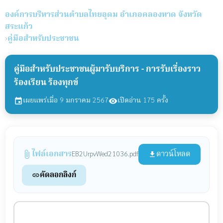
องค์การบริหารส่วนตำบลไทยอุดม
อำเภอคลองหาด จังหวัด
สระแก้ว
›
คู่มือสำหรับประชาชน
คู่มือสำหรับประชาชนผู้มารับบริการ - การรับเรื่องราว
ร้องเรียน ร้องทุกข์
เผยแพร่เมื่อ 9 มกราคม 2567
เปิดอ่าน 175 ครั้ง
event
visibility
ไฟล์เอกสาร
ดาวน์โหลด
EB2UrpvWed21036.pdf
attach_file
file_download
คัดลอกลิงก์
link